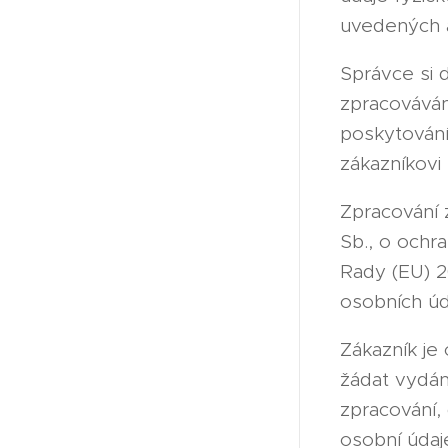
uvedených a
Správce si 
zpracováván
poskytování
zákazníkovi
Zpracování 
Sb., o ochr
Rady (EU) 2
osobních úd
Zákazník je
žádat vydán
zpracování,
osobní údaj