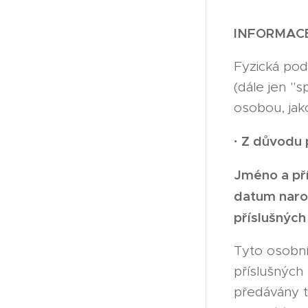
INFORMACE
Fyzická pod
(dále jen "s
osobou, jak
·
Z důvodu p
Jméno a příj
datum naroz
příslušných
Tyto osobní
příslušných
předávány t