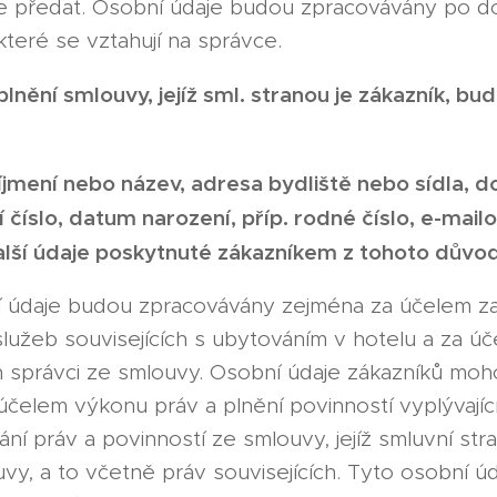
e předat. Osobní údaje budou zpracovávány po d
které se vztahují na správce.
lnění smlouvy, jejíž sml. stranou je zákazník, b
jmení nebo název, adresa bydliště nebo sídla, do
í číslo, datum narození, příp. rodné číslo, e-mail
alší údaje poskytnuté zákazníkem z tohoto důvo
 údaje budou zpracovávány zejména za účelem zaj
služeb souvisejících s ubytováním v hotelu a za úč
ch správci ze smlouvy. Osobní údaje zákazníků m
účelem výkonu práv a plnění povinností vyplývají
ání práv a povinností ze smlouvy, jejíž smluvní st
uvy, a to včetně práv souvisejících. Tyto osobní