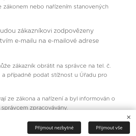
ze zákonem nebo nařízením stanovených
ů budou zákazníkovi zodpovězeny
ctvím e-mailu na e-mailové adrese
e zákazník obrátit na správce na tel. č.
a případně podat stížnost u Úřadu pro
jí ze zákona a nařízení a byl informován o
u správcem zpracovávány.
Přijmout nezbytné
Přijmout vše