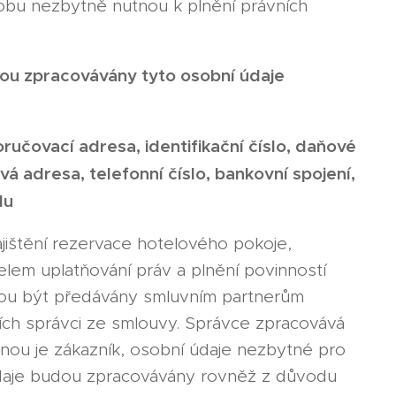
obu nezbytně nutnou k plnění právních
udou zpracovávány tyto osobní údaje
ručovací adresa, identifikační číslo, daňové
ová adresa, telefonní číslo, bankovní spojení,
du
ištění rezervace hotelového pokoje,
elem uplatňování práv a plnění povinností
ohou být předávány smluvním partnerům
cích správci ze smlouvy. Správce zpracovává
ranou je zákazník, osobní údaje nezbytné pro
 údaje budou zpracovávány rovněž z důvodu