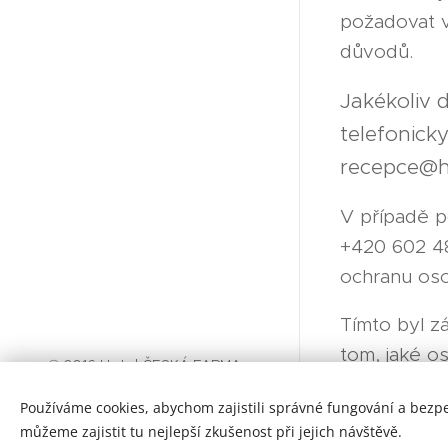
požadovat v
důvodů.
Jakékoliv 
telefonick
recepce@h
V případě p
+420 602 48
ochranu oso
Tímto byl z
tom, jaké o
© 2016 Hotel ČESKÁ FARMA v
srdci Krkonoš . Všechna práva
Používáme cookies, abychom zajistili správné fungování a bezp
vyhrazena
můžeme zajistit tu nejlepší zkušenost při jejich návštěvě.
Cookies