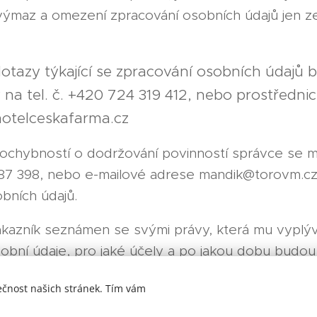
ýmaz a omezení zpracování osobních údajů jen 
dotazy týkající se zpracování osobních údaj
y na tel. č. +420 724 319 412, nebo prostředni
otelceskafarma.cz
ochybností o dodržování povinností správce se můž
7 398, nebo e-mailové adrese mandik@torovm.cz 
bních údajů.
ákazník seznámen se svými právy, která mu vyplýva
sobní údaje, pro jaké účely a po jakou dobu budo
ečnost našich stránek. Tím vám