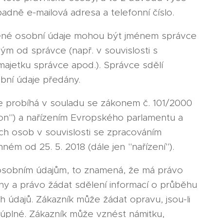
adně e-mailová adresa a telefonní číslo.
edené osobní údaje mohou být jménem správce
m od správce (např. v souvislosti s
ajetku správce apod.). Správce sdělí
obní údaje předány.
e probíhá v souladu se zákonem č. 101/2000
kon") a nařízením Evropského parlamentu a
ch osob v souvislosti se zpracováním
ém od 25. 5. 2018 (dále jen "nařízení").
 osobním údajům, to znamená, že má právo
ny a právo žádat sdělení informací o průběhu
 údajů. Zákazník může žádat opravu, jsou-li
eúplné. Zákazník může vznést námitku,