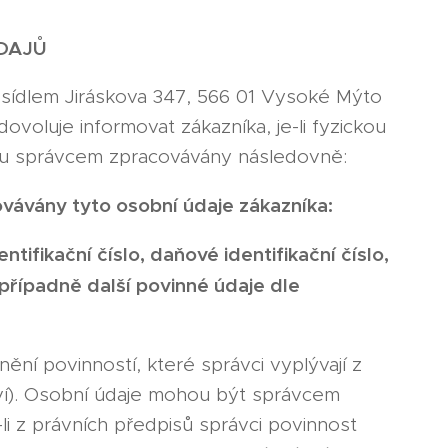
DAJŮ
se sídlem Jiráskova 347, 566 01 Vysoké Mýto
ovoluje informovat zákazníka, je-li fyzickou
dou správcem zpracovávány následovně:
vávány tyto osobní údaje zákazníka:
tifikační číslo, daňové identifikační číslo,
 případně další povinné údaje dle
ní povinností, které správci vyplývají z
ctví). Osobní údaje mohou být správcem
i z právních předpisů správci povinnost