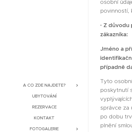
osobní údaj
povinností, 
·
Z důvodu p
zákazníka:
Jméno a pří
identifikačn
případně d
Tyto osobní
A CO ZDE NAJDETE?
poskytnutí 
UBYTOVÁNÍ
vyplývající
REZERVACE
správce za 
po dobu trv
KONTAKT
plnění smlo
FOTOGALERIE