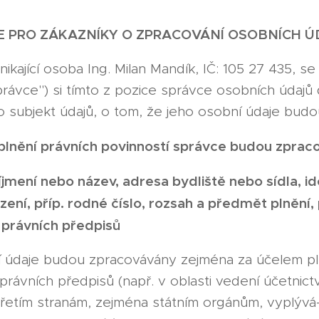
 PRO ZÁKAZNÍKY O ZPRACOVÁNÍ OSOBNÍCH Ú
nikající osoba Ing. Milan Mandík, IČ: 105 27 435, 
právce") si tímto z pozice správce osobních údajů d
o subjekt údajů, o tom, že jeho osobní údaje bu
lnění právních povinností správce budou zpraco
mení nebo název, adresa bydliště nebo sídla, iden
ení, příp. rodné číslo, rozsah a předmět plnění,
 právních předpisů
 údaje budou zpracovávány zejména za účelem plně
 právních předpisů (např. v oblasti vedení účetni
řetím stranám, zejména státním orgánům, vyplývá-l