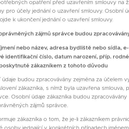
otřebných opatření před uzavřením smlouvy na ž
y pro účely jednání o uzavření smlouvy. Osobní 
ojde k ukončení jednání o uzavření smlouvy.
oprávněných zájmů správce budou zpracovávány 
jmení nebo název, adresa bydliště nebo sídl
a, e
vé identifikační číslo, datum narození, příp. rodn
e poskytnuté zákazníkem z tohoto důvodu
 údaje budou zpracovávány zejména za účelem v
ovení zákazníka, s nímž byla uzavřena smlouva, p
vce. Osobní údaje zákazníka budou zpracovávány
právněných zájmů správce.
ormuje zákazníka o tom, že je-li zákazníkem práv
ké osoby jednající v konkrétních případech jméne