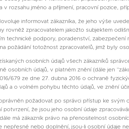
 v rozsahu jméno a příjmení, pracovní pozice, příp
dovoluje informovat zákazníka, že jeho výše uv
y rovněž zpracovatelem jakožto subjektem odlišný
m technické podpory, poradenství, zabezpečení m
 na požádání totožnost zpracovatelů, jimž byly os
získaných osobních údajů všech zákazníků správc
aně osobních údajů, v platném znění (dále jen "zá
016/679 ze dne 27. dubna 2016 o ochraně fyzický
ajů a o volném pohybu těchto údajů, ve znění účinn
 oprávněn požadovat po správci přístup ke svým
í potvrzení, že jsou jeho osobní údaje zpracovává
 dále má zákazník právo na přenositelnost osobních
e nepřesné nebo doplnění, jsou-li osobní údaje n