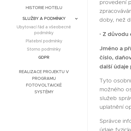
provedení p
HISTORIE HOTELU
zpracováván
SLUŽBY A PODMÍNKY
doby, než d
Ubytovací řád a všeobecné
podmínky
·
Z důvodu 
Platební podmínky
Jméno a pří
Storno podmínky
číslo, daňo
GDPR
další údaj
REALIZACE PROJEKTU V
PROGRAMU
Tyto osobní
FOTOVOLTAICKÉ
možného osl
SYSTÉMY
služeb sprá
uplatnění o
Správce inf
údaje fyzic