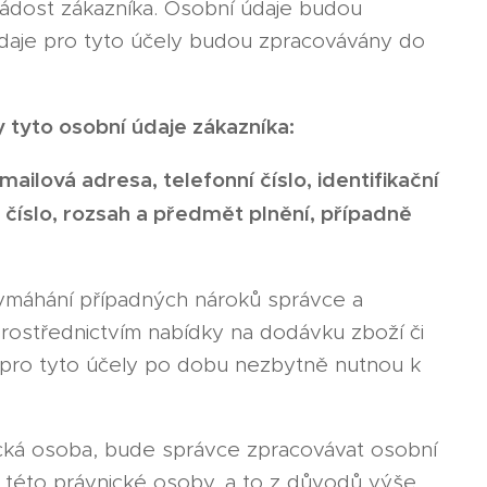
ádost zákazníka. Osobní údaje budou
údaje pro tyto účely budou zpracovávány do
tyto osobní údaje zákazníka:
-mailová adresa, telefonní číslo, identifikační
é číslo, rozsah a předmět plnění, případně
ymáhání případných nároků správce a
rostřednictvím nabídky na dodávku zboží či
 pro tyto účely po dobu nezbytně nutnou k
nická osoba, bude správce zpracovávat osobní
m této právnické osoby, a to z důvodů výše