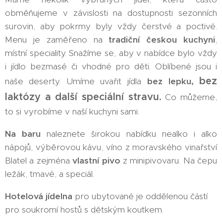
obměňujeme v závislosti na dostupnosti sezonních
surovin, aby pokrmy byly vždy čerstvé a poctivé.
Menu je zaměřeno na
tradiční českou kuchyni
,
místní speciality. Snažíme se, aby v nabídce bylo vždy
i jídlo bezmasé či vhodné pro děti. Oblíbené jsou i
bez
naše deserty. Umíme uvařit jídla
bez lepku,
laktózy a další speciální stravu
.
Co můžeme,
to si vyrobíme v naší kuchyni sami.
Na baru
naleznete širokou nabídku nealko i alko
nápojů, výběrovou kávu, víno z moravského vinařství
Blatel a zejména
vlastní pivo
z minipivovaru. Na čepu
ležák, tmavé, a speciál.
Hotelová jídelna
pro ubytované je oddělenou částí
pro soukromí hostů s dětským koutkem.