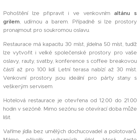
Pohoštění lze připravit i ve venkovním
altánu s
grilem
, udírnou a barem. Případně si lze prostory
pronajmout pro soukromou oslavu.
Restaurace má kapacitu 30 míst, jídelna 50 míst, tudíž
lze vytvořit i velké společenské prostory pro vaše
oslavy, rauty, svatby, konference s coffee breakovou
částí až pro 100 lidí. Letní terasa nabízí až 30 míst.
Venkovní prostory jsou ideální pro párty stany s
veškerým servisem.
Hotelová restaurace je otevřena od 12.00 do 21.00
hodin v sezóně. Mimo sezónu se otevírací doba může
lišit.
Vaříme jídla bez umělých dochucovadel a polotovarů.
Máme několik vybraných jídel, která často