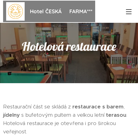
Hotel ČESKÁ FARMA***
Hotelová restaurace
Restaurační část se skládá z
restaurace s barem
,
jídelny
s bufetovým pultem a velkou letní
terasou
.
Hotelová restaurace je otevřena i pro širokou
veřejnost.