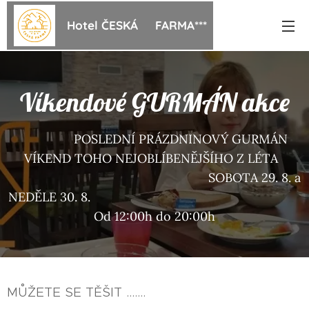
Hotel ČESKÁ FARMA***
Víkendové GURMÁN akce
POSLEDNÍ PRÁZDNINOVÝ GURMÁN
VÍKEND TOHO NEJOBLÍBENĚJŠÍHO Z LÉTA
SOBOTA 29. 8. a
NEDĚLE 30. 8.
Od 12:00h do 20:00h
MŮŽETE SE TĚŠIT .......